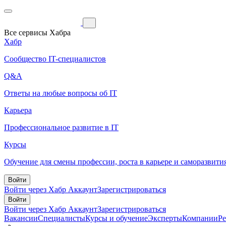
Все сервисы Хабра
Хабр
Сообщество IT-специалистов
Q&A
Ответы на любые вопросы об IT
Карьера
Профессиональное развитие в IT
Курсы
Обучение для смены профессии, роста в карьере и саморазвити
Войти
Войти через Хабр Аккаунт
Зарегистрироваться
Войти
Войти через Хабр Аккаунт
Зарегистрироваться
Вакансии
Специалисты
Курсы и обучение
Эксперты
Компании
Р