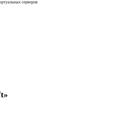
виртуальных серверов
t»