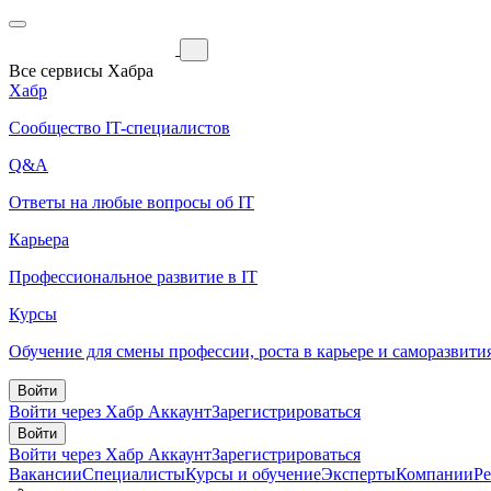
Все сервисы Хабра
Хабр
Сообщество IT-специалистов
Q&A
Ответы на любые вопросы об IT
Карьера
Профессиональное развитие в IT
Курсы
Обучение для смены профессии, роста в карьере и саморазвити
Войти
Войти через Хабр Аккаунт
Зарегистрироваться
Войти
Войти через Хабр Аккаунт
Зарегистрироваться
Вакансии
Специалисты
Курсы и обучение
Эксперты
Компании
Р