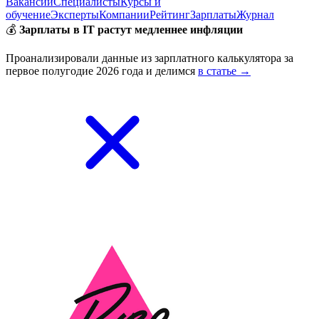
Вакансии
Специалисты
Курсы и
обучение
Эксперты
Компании
Рейтинг
Зарплаты
Журнал
💰
Зарплаты в IT растут медленнее инфляции
Проанализировали данные из зарплатного калькулятора за
первое полугодие 2026 года и делимся
в статье →