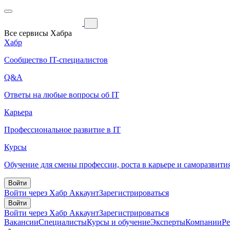
Все сервисы Хабра
Хабр
Сообщество IT-специалистов
Q&A
Ответы на любые вопросы об IT
Карьера
Профессиональное развитие в IT
Курсы
Обучение для смены профессии, роста в карьере и саморазвити
Войти
Войти через Хабр Аккаунт
Зарегистрироваться
Войти
Войти через Хабр Аккаунт
Зарегистрироваться
Вакансии
Специалисты
Курсы и обучение
Эксперты
Компании
Р