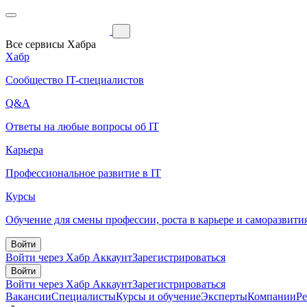
Все сервисы Хабра
Хабр
Сообщество IT-специалистов
Q&A
Ответы на любые вопросы об IT
Карьера
Профессиональное развитие в IT
Курсы
Обучение для смены профессии, роста в карьере и саморазвити
Войти
Войти через Хабр Аккаунт
Зарегистрироваться
Войти
Войти через Хабр Аккаунт
Зарегистрироваться
Вакансии
Специалисты
Курсы и обучение
Эксперты
Компании
Р