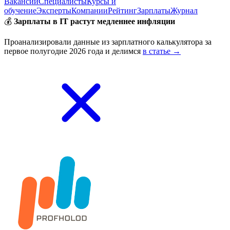
Вакансии
Специалисты
Курсы и
обучение
Эксперты
Компании
Рейтинг
Зарплаты
Журнал
💰
Зарплаты в IT растут медленнее инфляции
Проанализировали данные из зарплатного калькулятора за
первое полугодие 2026 года и делимся
в статье →