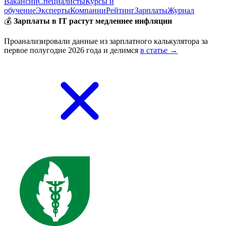
Вакансии
Специалисты
Курсы и
обучение
Эксперты
Компании
Рейтинг
Зарплаты
Журнал
💰
Зарплаты в IT растут медленнее инфляции
Проанализировали данные из зарплатного калькулятора за
первое полугодие 2026 года и делимся
в статье →