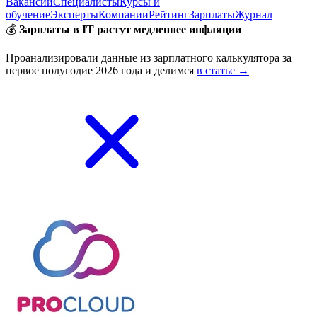
Вакансии
Специалисты
Курсы и
обучение
Эксперты
Компании
Рейтинг
Зарплаты
Журнал
💰
Зарплаты в IT растут медленнее инфляции
Проанализировали данные из зарплатного калькулятора за
первое полугодие 2026 года и делимся
в статье →