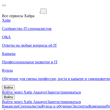
Все сервисы Хабра
Хабр
Сообщество IT-специалистов
Q&A
Ответы на любые вопросы об IT
Карьера
Профессиональное развитие в IT
Курсы
Обучение для смены профессии, роста в карьере и саморазвити
Войти
Войти через Хабр Аккаунт
Зарегистрироваться
Войти
Войти через Хабр Аккаунт
Зарегистрироваться
Вакансии
Специалисты
Курсы и обучение
Эксперты
Компании
Р