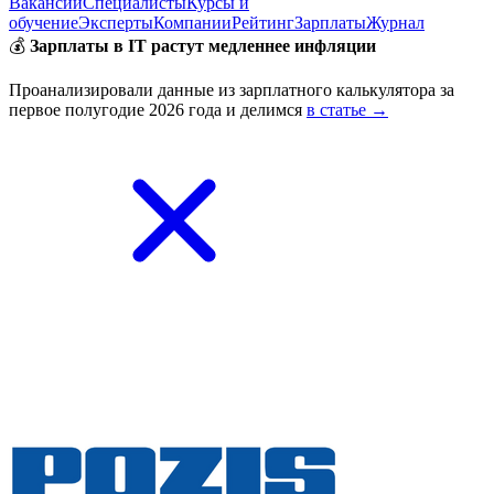
Вакансии
Специалисты
Курсы и
обучение
Эксперты
Компании
Рейтинг
Зарплаты
Журнал
💰
Зарплаты в IT растут медленнее инфляции
Проанализировали данные из зарплатного калькулятора за
первое полугодие 2026 года и делимся
в статье →