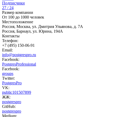
Подписчики
27 / 24
Размер компании
От 100 до 1000 человек
Местоположение
Россия, Москва, ул. Дмитрия Ульянова, д. 7А
Россия, Барнаул, ул. Юрина, 194А
Контакты
Телефон:
+7 (495) 150-06-91
Email:
info@postgrespro.ru
Facebook:
PostgresProfessional
Facebook:
groups
Twitter:
PostgresPro
VK:
public101507899
ЖЖ:
postgrespro
GitHub:
postgrespro
Medium: