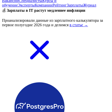
Вакансии
Специалисты
Курсы и
обучение
Эксперты
Компании
Рейтинг
Зарплаты
Журнал
💰
Зарплаты в IT растут медленнее инфляции
Проанализировали данные из зарплатного калькулятора за
первое полугодие 2026 года и делимся
в статье →