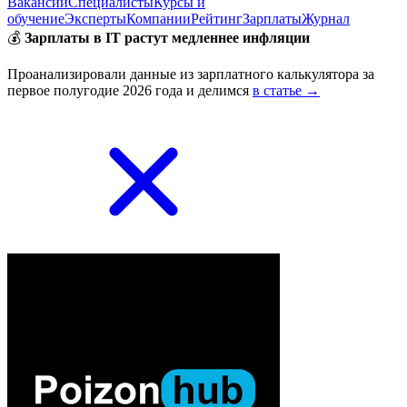
Вакансии
Специалисты
Курсы и
обучение
Эксперты
Компании
Рейтинг
Зарплаты
Журнал
💰
Зарплаты в IT растут медленнее инфляции
Проанализировали данные из зарплатного калькулятора за
первое полугодие 2026 года и делимся
в статье →