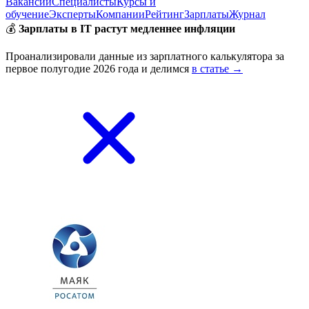
Вакансии
Специалисты
Курсы и
обучение
Эксперты
Компании
Рейтинг
Зарплаты
Журнал
💰
Зарплаты в IT растут медленнее инфляции
Проанализировали данные из зарплатного калькулятора за
первое полугодие 2026 года и делимся
в статье →