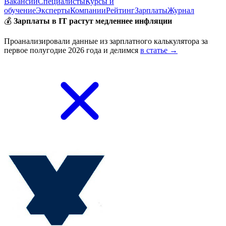
Вакансии
Специалисты
Курсы и
обучение
Эксперты
Компании
Рейтинг
Зарплаты
Журнал
💰
Зарплаты в IT растут медленнее инфляции
Проанализировали данные из зарплатного калькулятора за
первое полугодие 2026 года и делимся
в статье →