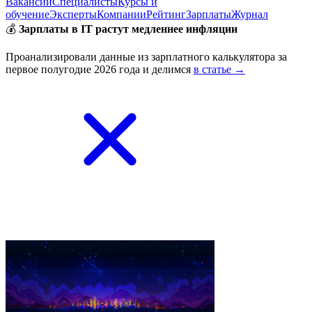
Вакансии
Специалисты
Курсы и
обучение
Эксперты
Компании
Рейтинг
Зарплаты
Журнал
💰
Зарплаты в IT растут медленнее инфляции
Проанализировали данные из зарплатного калькулятора за
первое полугодие 2026 года и делимся
в статье →