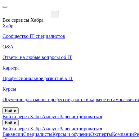
Все сервисы Хабра
Хабр
Сообщество IT-специалистов
Q&A
Ответы на любые вопросы об IT
Карьера
Профессиональное развитие в IT
Курсы
Обучение для смены профессии, роста в карьере и саморазвити
Войти
Войти через Хабр Аккаунт
Зарегистрироваться
Войти
Войти через Хабр Аккаунт
Зарегистрироваться
Вакансии
Специалисты
Курсы и обучение
Эксперты
Компании
Р