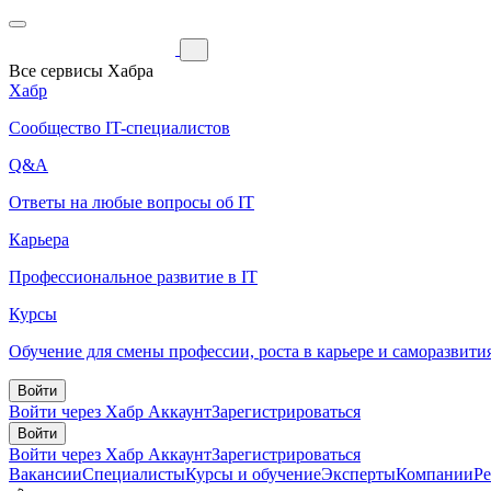
Все сервисы Хабра
Хабр
Сообщество IT-специалистов
Q&A
Ответы на любые вопросы об IT
Карьера
Профессиональное развитие в IT
Курсы
Обучение для смены профессии, роста в карьере и саморазвити
Войти
Войти через Хабр Аккаунт
Зарегистрироваться
Войти
Войти через Хабр Аккаунт
Зарегистрироваться
Вакансии
Специалисты
Курсы и обучение
Эксперты
Компании
Р