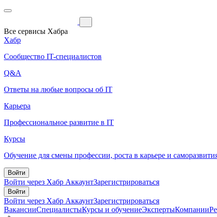
Все сервисы Хабра
Хабр
Сообщество IT-специалистов
Q&A
Ответы на любые вопросы об IT
Карьера
Профессиональное развитие в IT
Курсы
Обучение для смены профессии, роста в карьере и саморазвити
Войти
Войти через Хабр Аккаунт
Зарегистрироваться
Войти
Войти через Хабр Аккаунт
Зарегистрироваться
Вакансии
Специалисты
Курсы и обучение
Эксперты
Компании
Р