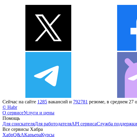
Сейчас на сайте
1285
вакансий и
792781
резюме, в среднем 27 
© Habr
О сервисе
Услуги и цены
Помощь
Для соискателя
Для работодателя
API сервиса
Служба поддержк
Все сервисы Хабра
Хабр
Q&A
Карьера
Курсы