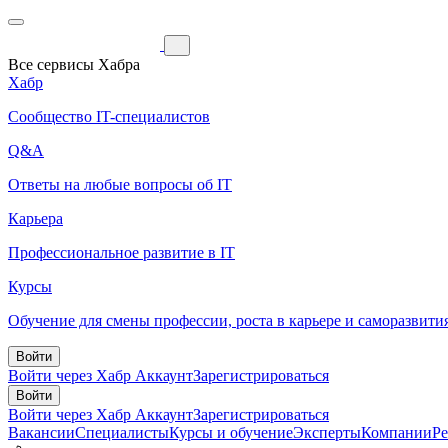
Все сервисы Хабра
Хабр
Сообщество IT-специалистов
Q&A
Ответы на любые вопросы об IT
Карьера
Профессиональное развитие в IT
Курсы
Обучение для смены профессии, роста в карьере и саморазвити
Войти
Войти через Хабр Аккаунт
Зарегистрироваться
Войти
Войти через Хабр Аккаунт
Зарегистрироваться
Вакансии
Специалисты
Курсы и обучение
Эксперты
Компании
Р