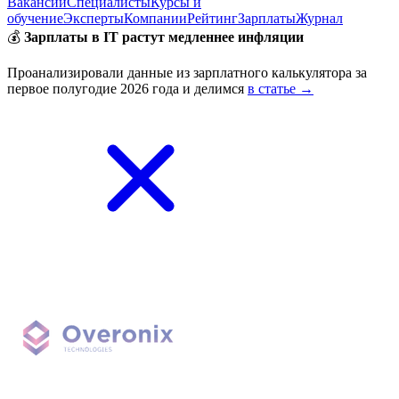
Вакансии
Специалисты
Курсы и
обучение
Эксперты
Компании
Рейтинг
Зарплаты
Журнал
💰
Зарплаты в IT растут медленнее инфляции
Проанализировали данные из зарплатного калькулятора за
первое полугодие 2026 года и делимся
в статье →