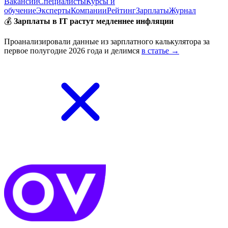
Вакансии
Специалисты
Курсы и
обучение
Эксперты
Компании
Рейтинг
Зарплаты
Журнал
💰
Зарплаты в IT растут медленнее инфляции
Проанализировали данные из зарплатного калькулятора за
первое полугодие 2026 года и делимся
в статье →