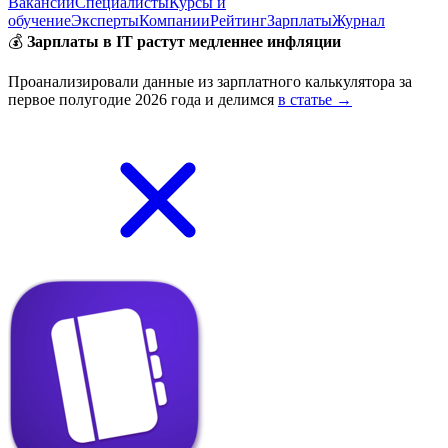
Вакансии
Специалисты
Курсы и
обучение
Эксперты
Компании
Рейтинг
Зарплаты
Журнал
💰
Зарплаты в IT растут медленнее инфляции
Проанализировали данные из зарплатного калькулятора за
первое полугодие 2026 года и делимся
в статье →