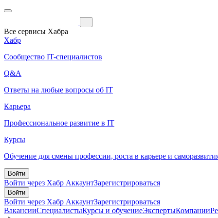
Все сервисы Хабра
Хабр
Сообщество IT-специалистов
Q&A
Ответы на любые вопросы об IT
Карьера
Профессиональное развитие в IT
Курсы
Обучение для смены профессии, роста в карьере и саморазвити
Войти
Войти через Хабр Аккаунт
Зарегистрироваться
Войти
Войти через Хабр Аккаунт
Зарегистрироваться
Вакансии
Специалисты
Курсы и обучение
Эксперты
Компании
Р