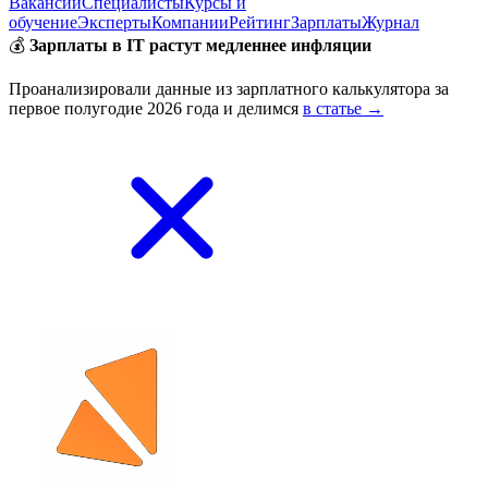
Вакансии
Специалисты
Курсы и
обучение
Эксперты
Компании
Рейтинг
Зарплаты
Журнал
💰
Зарплаты в IT растут медленнее инфляции
Проанализировали данные из зарплатного калькулятора за
первое полугодие 2026 года и делимся
в статье →