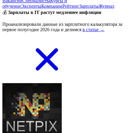
Вакансии
Специалисты
Курсы и
обучение
Эксперты
Компании
Рейтинг
Зарплаты
Журнал
💰
Зарплаты в IT растут медленнее инфляции
Проанализировали данные из зарплатного калькулятора за
первое полугодие 2026 года и делимся
в статье →