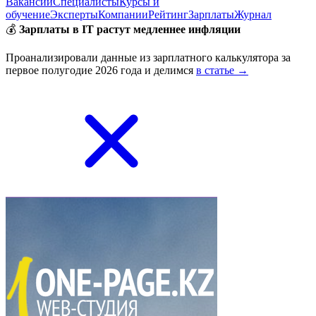
Вакансии
Специалисты
Курсы и
обучение
Эксперты
Компании
Рейтинг
Зарплаты
Журнал
💰
Зарплаты в IT растут медленнее инфляции
Проанализировали данные из зарплатного калькулятора за
первое полугодие 2026 года и делимся
в статье →