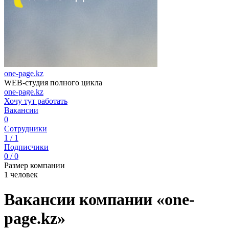
one-page.kz
WEB-студия полного цикла
one-page.kz
Хочу тут работать
Вакансии
0
Сотрудники
1 / 1
Подписчики
0 / 0
Размер компании
1 человек
Вакансии компании «one-
page.kz»