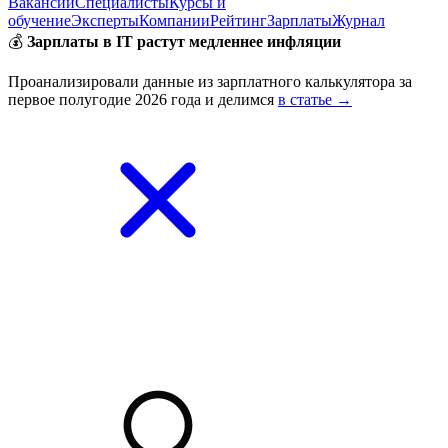
Вакансии
Специалисты
Курсы и
обучение
Эксперты
Компании
Рейтинг
Зарплаты
Журнал
💰
Зарплаты в IT растут медленнее инфляции
Проанализировали данные из зарплатного калькулятора за
первое полугодие 2026 года и делимся
в статье →