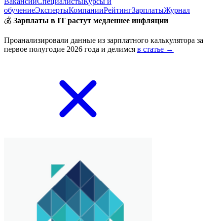
Вакансии
Специалисты
Курсы и
обучение
Эксперты
Компании
Рейтинг
Зарплаты
Журнал
💰
Зарплаты в IT растут медленнее инфляции
Проанализировали данные из зарплатного калькулятора за
первое полугодие 2026 года и делимся
в статье →