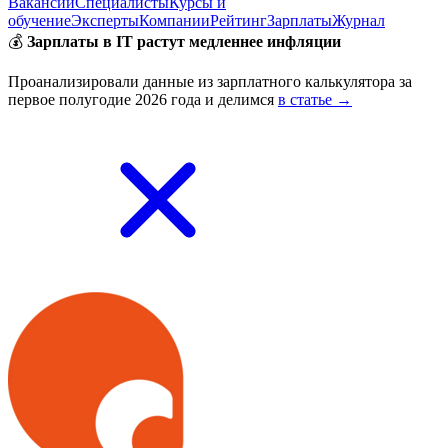
Вакансии
Специалисты
Курсы и
обучение
Эксперты
Компании
Рейтинг
Зарплаты
Журнал
💰
Зарплаты в IT растут медленнее инфляции
Проанализировали данные из зарплатного калькулятора за
первое полугодие 2026 года и делимся
в статье →