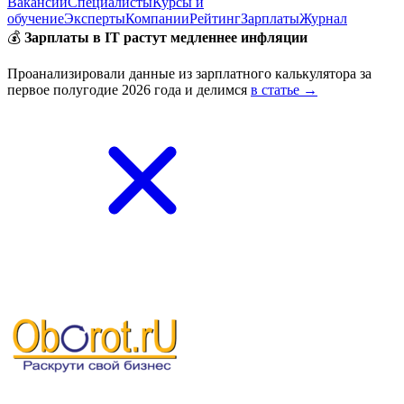
Вакансии
Специалисты
Курсы и
обучение
Эксперты
Компании
Рейтинг
Зарплаты
Журнал
💰
Зарплаты в IT растут медленнее инфляции
Проанализировали данные из зарплатного калькулятора за
первое полугодие 2026 года и делимся
в статье →