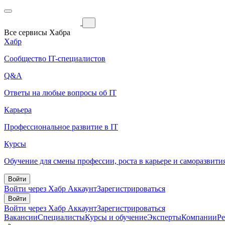
Все сервисы Хабра
Хабр
Сообщество IT-специалистов
Q&A
Ответы на любые вопросы об IT
Карьера
Профессиональное развитие в IT
Курсы
Обучение для смены профессии, роста в карьере и саморазвити
Войти
Войти через Хабр Аккаунт
Зарегистрироваться
Войти
Войти через Хабр Аккаунт
Зарегистрироваться
Вакансии
Специалисты
Курсы и обучение
Эксперты
Компании
Р