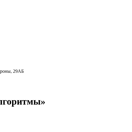
ороны, 29АБ
лгоритмы»