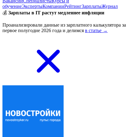
Вакансии
Специалисты
Курсы и
обучение
Эксперты
Компании
Рейтинг
Зарплаты
Журнал
💰
Зарплаты в IT растут медленнее инфляции
Проанализировали данные из зарплатного калькулятора за
первое полугодие 2026 года и делимся
в статье →