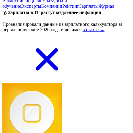
Вакансии
Специалисты
Курсы и
обучение
Эксперты
Компании
Рейтинг
Зарплаты
Журнал
💰
Зарплаты в IT растут медленнее инфляции
Проанализировали данные из зарплатного калькулятора за
первое полугодие 2026 года и делимся
в статье →