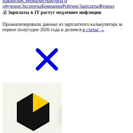
Вакансии
Специалисты
Курсы и
обучение
Эксперты
Компании
Рейтинг
Зарплаты
Журнал
💰
Зарплаты в IT растут медленнее инфляции
Проанализировали данные из зарплатного калькулятора за
первое полугодие 2026 года и делимся
в статье →