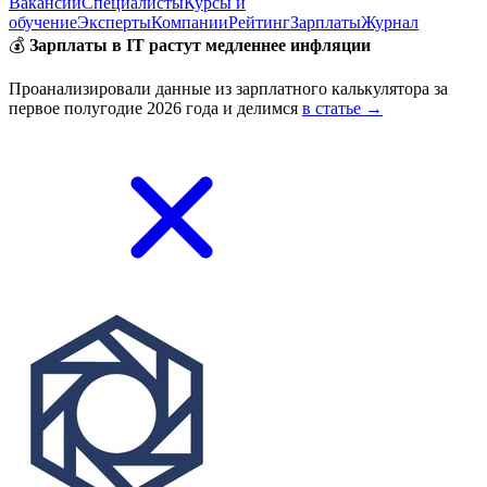
Вакансии
Специалисты
Курсы и
обучение
Эксперты
Компании
Рейтинг
Зарплаты
Журнал
💰
Зарплаты в IT растут медленнее инфляции
Проанализировали данные из зарплатного калькулятора за
первое полугодие 2026 года и делимся
в статье →