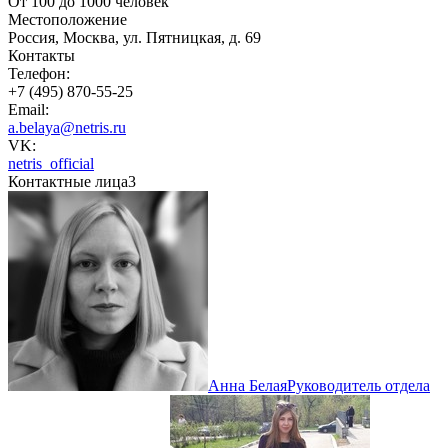
От 100 до 1000 человек
Местоположение
Россия, Москва, ул. Пятницкая, д. 69
Контакты
Телефон:
+7 (495) 870-55-25
Email:
a.belaya@netris.ru
VK:
netris_official
Контактные лица
3
Анна Белая
Руководитель отдела