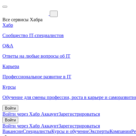
Все сервисы Хабра
Хабр
Сообщество IT-специалистов
Q&A
Ответы на любые вопросы об IT
Карьера
Профессиональное развитие в IT
Курсы
Обучение для смены профессии, роста в карьере и саморазвити
Войти
Войти через Хабр Аккаунт
Зарегистрироваться
Войти
Войти через Хабр Аккаунт
Зарегистрироваться
Вакансии
Специалисты
Курсы и обучение
Эксперты
Компании
Р