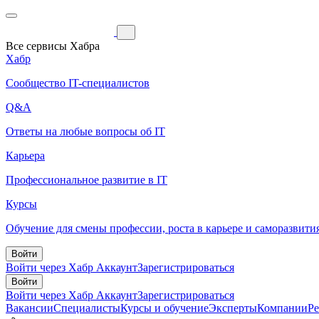
Все сервисы Хабра
Хабр
Сообщество IT-специалистов
Q&A
Ответы на любые вопросы об IT
Карьера
Профессиональное развитие в IT
Курсы
Обучение для смены профессии, роста в карьере и саморазвити
Войти
Войти через Хабр Аккаунт
Зарегистрироваться
Войти
Войти через Хабр Аккаунт
Зарегистрироваться
Вакансии
Специалисты
Курсы и обучение
Эксперты
Компании
Р