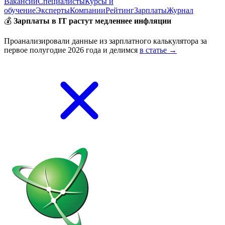
Вакансии
Специалисты
Курсы и
обучение
Эксперты
Компании
Рейтинг
Зарплаты
Журнал
💰
Зарплаты в IT растут медленнее инфляции
Проанализировали данные из зарплатного калькулятора за
первое полугодие 2026 года и делимся
в статье →