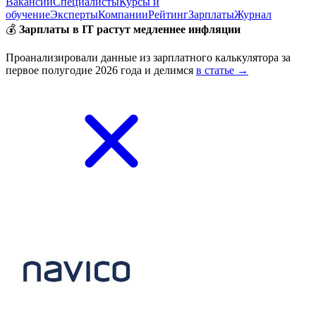
Вакансии
Специалисты
Курсы и
обучение
Эксперты
Компании
Рейтинг
Зарплаты
Журнал
💰
Зарплаты в IT растут медленнее инфляции
Проанализировали данные из зарплатного калькулятора за
первое полугодие 2026 года и делимся
в статье →