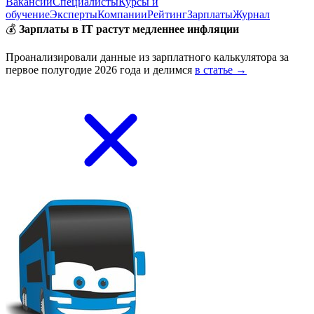
Вакансии
Специалисты
Курсы и
обучение
Эксперты
Компании
Рейтинг
Зарплаты
Журнал
💰
Зарплаты в IT растут медленнее инфляции
Проанализировали данные из зарплатного калькулятора за
первое полугодие 2026 года и делимся
в статье →