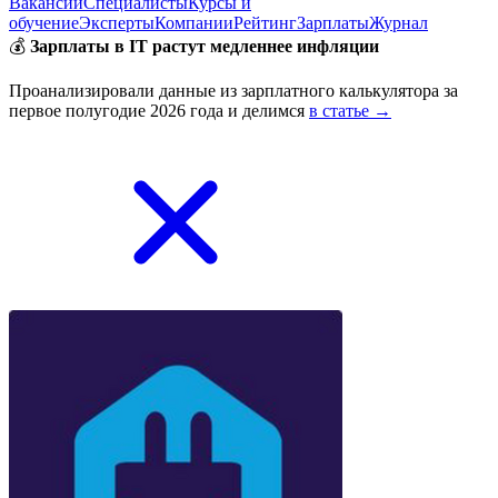
Вакансии
Специалисты
Курсы и
обучение
Эксперты
Компании
Рейтинг
Зарплаты
Журнал
💰
Зарплаты в IT растут медленнее инфляции
Проанализировали данные из зарплатного калькулятора за
первое полугодие 2026 года и делимся
в статье →