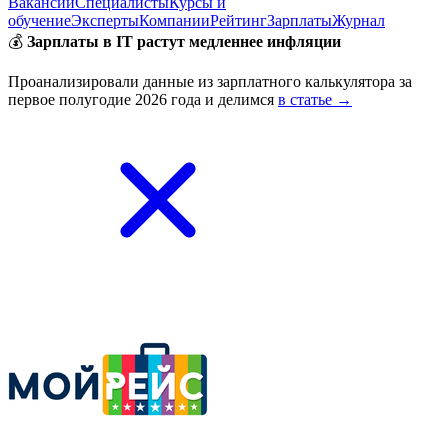
Вакансии
Специалисты
Курсы и
обучение
Эксперты
Компании
Рейтинг
Зарплаты
Журнал
💰
Зарплаты в IT растут медленнее инфляции
Проанализировали данные из зарплатного калькулятора за
первое полугодие 2026 года и делимся
в статье →