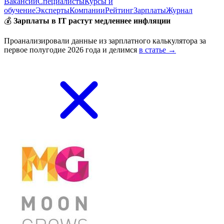
Вакансии
Специалисты
Курсы и
обучение
Эксперты
Компании
Рейтинг
Зарплаты
Журнал
💰
Зарплаты в IT растут медленнее инфляции
Проанализировали данные из зарплатного калькулятора за
первое полугодие 2026 года и делимся
в статье →