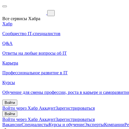
Все сервисы Хабра
Хабр
Сообщество IT-специалистов
Q&A
Ответы на любые вопросы об IT
Карьера
Профессиональное развитие в IT
Курсы
Обучение для смены профессии, роста в карьере и саморазвити
Войти
Войти через Хабр Аккаунт
Зарегистрироваться
Войти
Войти через Хабр Аккаунт
Зарегистрироваться
Вакансии
Специалисты
Курсы и обучение
Эксперты
Компании
Р