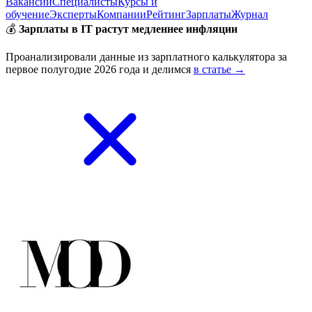
Вакансии
Специалисты
Курсы и
обучение
Эксперты
Компании
Рейтинг
Зарплаты
Журнал
💰
Зарплаты в IT растут медленнее инфляции
Проанализировали данные из зарплатного калькулятора за
первое полугодие 2026 года и делимся
в статье →