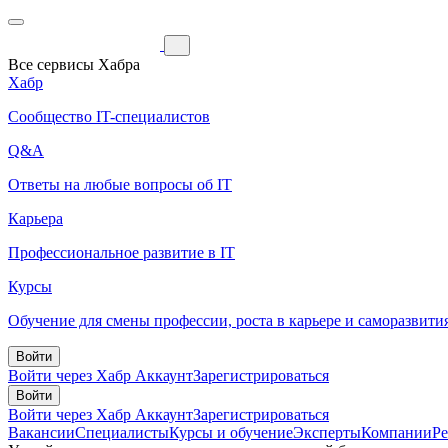
Все сервисы Хабра
Хабр
Сообщество IT-специалистов
Q&A
Ответы на любые вопросы об IT
Карьера
Профессиональное развитие в IT
Курсы
Обучение для смены профессии, роста в карьере и саморазвити
Войти
Войти через Хабр Аккаунт
Зарегистрироваться
Войти
Войти через Хабр Аккаунт
Зарегистрироваться
Вакансии
Специалисты
Курсы и обучение
Эксперты
Компании
Р