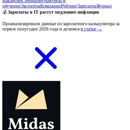
Вакансии
Специалисты
Курсы и
обучение
Эксперты
Компании
Рейтинг
Зарплаты
Журнал
💰
Зарплаты в IT растут медленнее инфляции
Проанализировали данные из зарплатного калькулятора за
первое полугодие 2026 года и делимся
в статье →