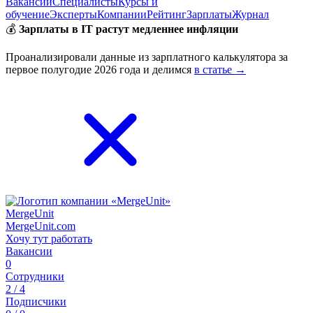
Вакансии
Специалисты
Курсы и
обучение
Эксперты
Компании
Рейтинг
Зарплаты
Журнал
💰
Зарплаты в IT растут медленнее инфляции
Проанализировали данные из зарплатного калькулятора за
первое полугодие 2026 года и делимся
в статье →
MergeUnit
MergeUnit.com
Хочу тут работать
Вакансии
0
Сотрудники
2 / 4
Подписчики