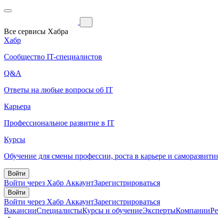
Все сервисы Хабра
Хабр
Сообщество IT-специалистов
Q&A
Ответы на любые вопросы об IT
Карьера
Профессиональное развитие в IT
Курсы
Обучение для смены профессии, роста в карьере и саморазвити
Войти
Войти через Хабр Аккаунт
Зарегистрироваться
Войти
Войти через Хабр Аккаунт
Зарегистрироваться
Вакансии
Специалисты
Курсы и обучение
Эксперты
Компании
Р