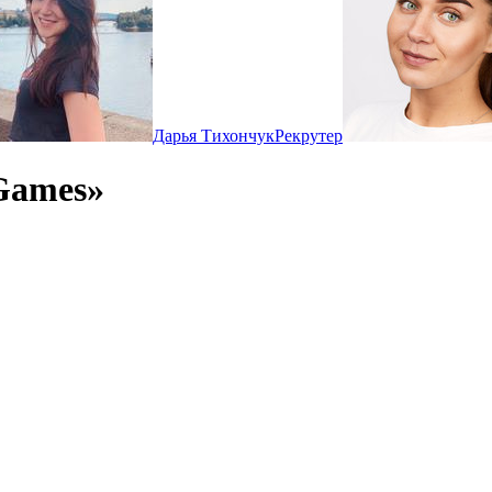
Дарья Тихончук
Рекрутер
Games»