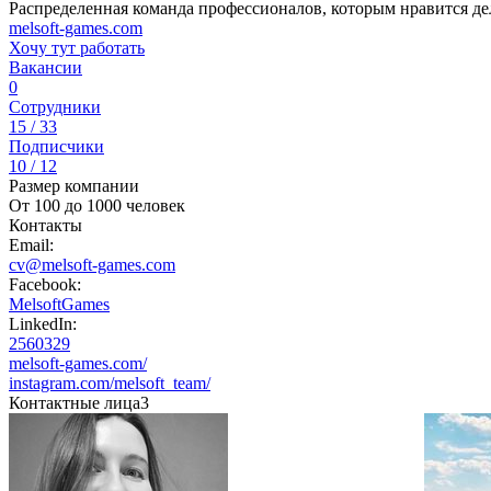
Распределенная команда профессионалов, которым нравится дел
melsoft-games.com
Хочу тут работать
Вакансии
0
Сотрудники
15 / 33
Подписчики
10 / 12
Размер компании
От 100 до 1000 человек
Контакты
Email:
cv@melsoft-games.com
Facebook:
MelsoftGames
LinkedIn:
2560329
melsoft-games.com/
instagram.com/melsoft_team/
Контактные лица
3