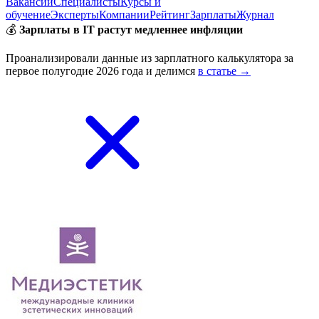
Вакансии
Специалисты
Курсы и
обучение
Эксперты
Компании
Рейтинг
Зарплаты
Журнал
💰
Зарплаты в IT растут медленнее инфляции
Проанализировали данные из зарплатного калькулятора за
первое полугодие 2026 года и делимся
в статье →